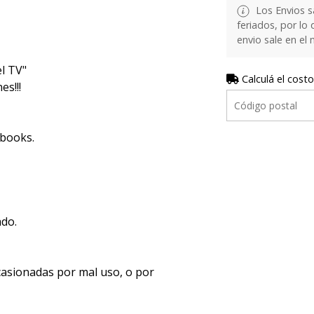
Los Envios s
feriados, por lo 
envio sale en el
l TV"
Calculá el costo
s!!!
ebooks.
ado.
casionadas por mal uso, o por