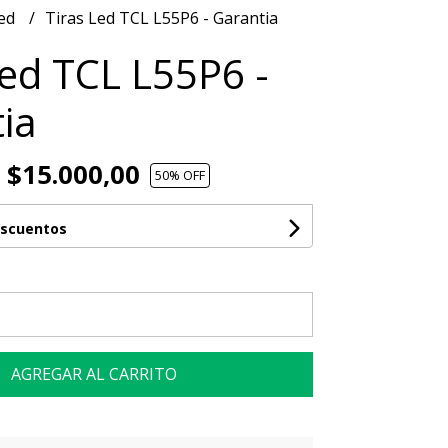
Led
Tiras Led TCL L55P6 - Garantia
Led TCL L55P6 -
ia
$15.000,00
50
% OFF
escuentos
AGREGAR AL CARRITO