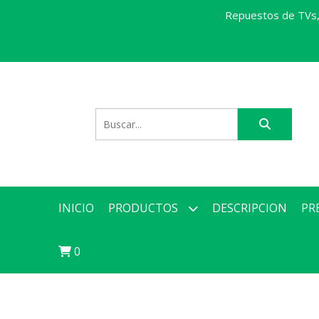
Repuestos de TVs, 
INICIO
PRODUCTOS
DESCRIPCION
PR
0