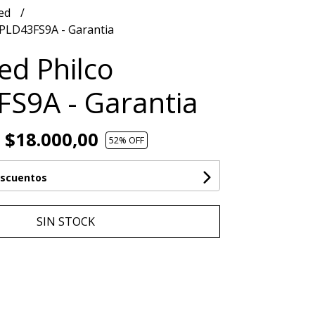
Led
 PLD43FS9A - Garantia
Led Philco
S9A - Garantia
$18.000,00
52
% OFF
escuentos
SIN STOCK