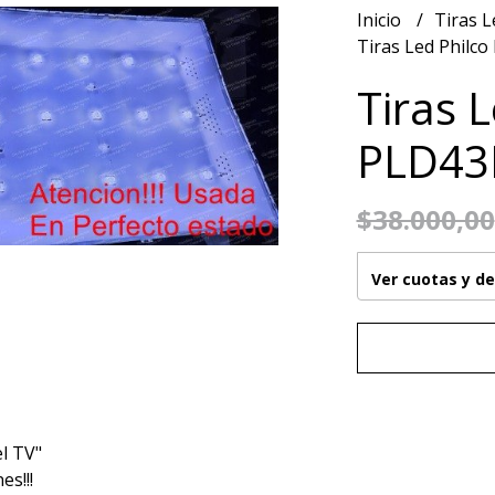
Inicio
Tiras 
Tiras Led Philco
Tiras 
PLD43F
$38.000,00
Ver cuotas y d
l TV"
s!!!