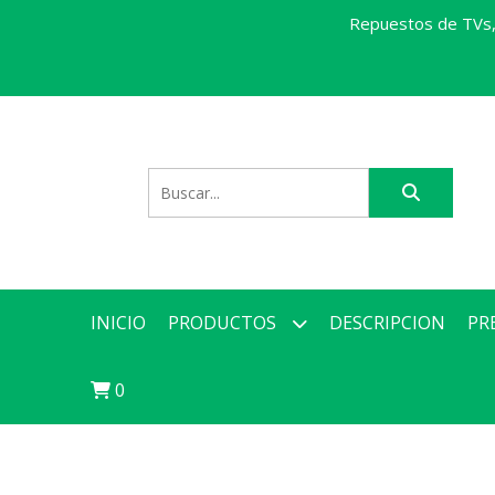
Repuestos de TVs, 
INICIO
PRODUCTOS
DESCRIPCION
PR
0