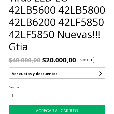
42LB5600 42LB5800
42LB6200 42LF5850
42LF5850 Nuevas!!!
Gtia
$20.000,00
$40.000,00
50
% OFF
Ver cuotas y descuentos
Cantidad
AGREGAR AL CARRITO