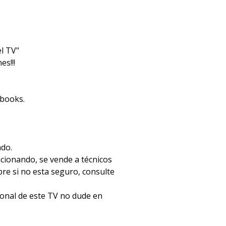
l TV"
s!!!
ebooks.
ado.
ncionando, se vende a técnicos
e si no esta seguro, consulte
ional de este TV no dude en