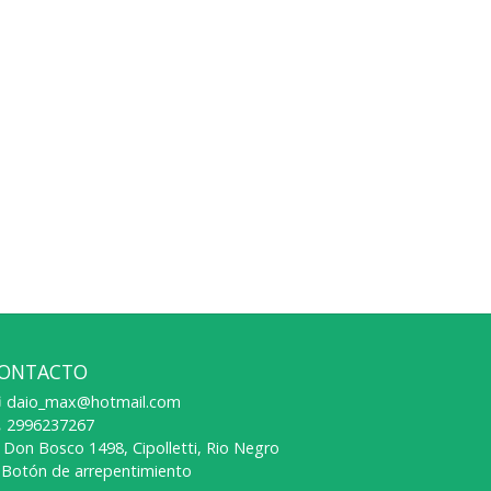
ONTACTO
daio_max@hotmail.com
2996237267
Don Bosco 1498, Cipolletti, Rio Negro
Botón de arrepentimiento