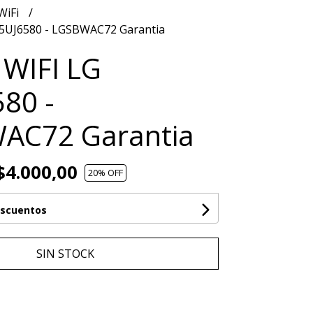
WiFi
55UJ6580 - LGSBWAC72 Garantia
WIFI LG
80 -
AC72 Garantia
4.000,00
20
% OFF
escuentos
SIN STOCK