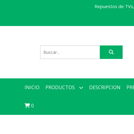
Repuestos de TVs, 
INICIO
PRODUCTOS
DESCRIPCION
PR
0