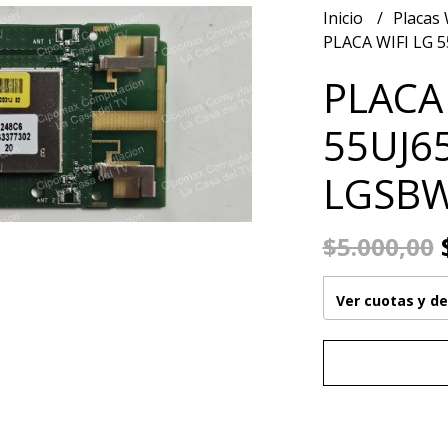
Inicio
Placas 
PLACA WIFI LG 
PLACA 
55UJ65
LGSBW
$
$5.000,00
Ver cuotas y d