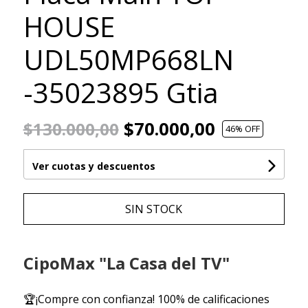
HOUSE
UDL50MP668LN
-35023895 Gtia
$70.000,00
$130.000,00
46
% OFF
Ver cuotas y descuentos
SIN STOCK
CipoMax "La Casa del TV"
🏆¡Compre con confianza! 100% de calificaciones