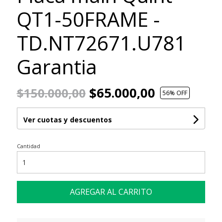
QT1-50FRAME -
TD.NT72671.U781
Garantia
$65.000,00
$150.000,00
56
% OFF
Ver cuotas y descuentos
Cantidad
AGREGAR AL CARRITO