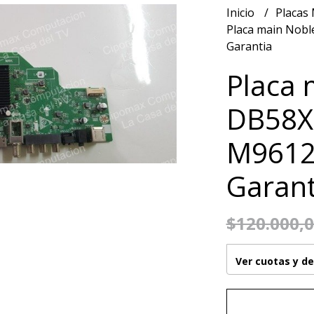
Inicio
Placas
Placa main Nob
Garantia
Placa 
DB58X
M9612
Garant
$120.000,
Ver cuotas y d