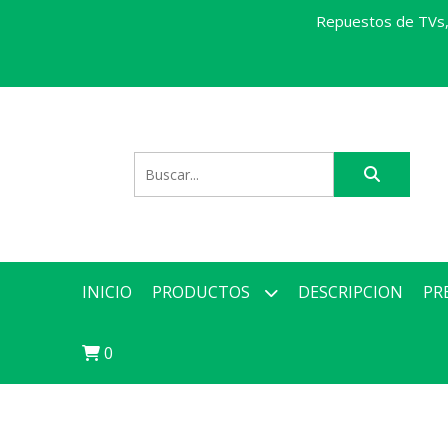
Repuestos de TVs, 
INICIO
PRODUCTOS
DESCRIPCION
PR
0