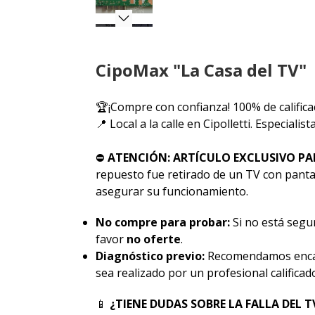
CipoMax "La Casa del TV"
🏆¡Compre con confianza! 100% de califica
📍 Local a la calle en Cipolletti. Especiali
⛔
ATENCIÓN: ARTÍCULO EXCLUSIVO PA
repuesto fue retirado de un TV con pantal
asegurar su funcionamiento.
No compre para probar:
Si no está segur
favor
no oferte
.
Diagnóstico previo:
Recomendamos encar
sea realizado por un profesional calificad
📱
¿TIENE DUDAS SOBRE LA FALLA DEL T