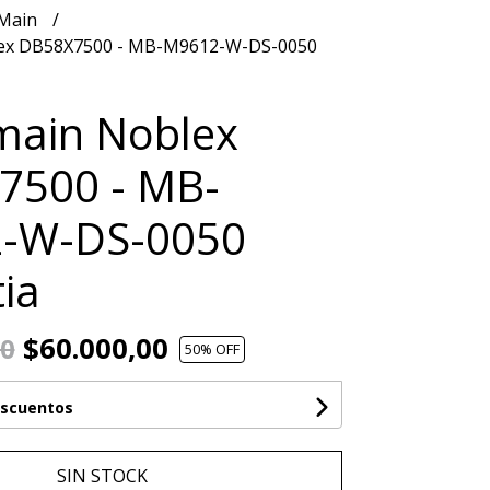
 Main
lex DB58X7500 - MB-M9612-W-DS-0050
main Noblex
7500 - MB-
-W-DS-0050
ia
$60.000,00
00
50
% OFF
escuentos
SIN STOCK