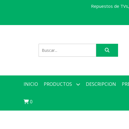
Repuestos de TVs, 
INICIO
PRODUCTOS
DESCRIPCION
PR
0