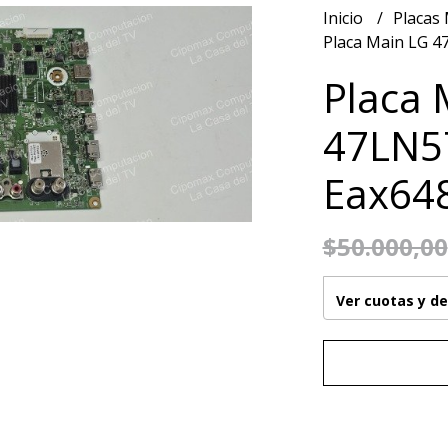
Inicio
Placas
Placa Main LG 4
Placa 
47LN5
Eax64
$50.000,00
Ver cuotas y d