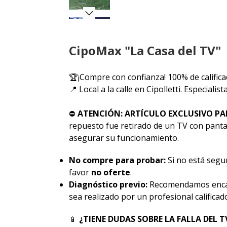
CipoMax "La Casa del TV"
🏆¡Compre con confianza! 100% de califica
📍 Local a la calle en Cipolletti. Especiali
⛔
ATENCIÓN: ARTÍCULO EXCLUSIVO PA
repuesto fue retirado de un TV con pantal
asegurar su funcionamiento.
No compre para probar:
Si no está segur
favor
no oferte
.
Diagnóstico previo:
Recomendamos encar
sea realizado por un profesional calificad
📱
¿TIENE DUDAS SOBRE LA FALLA DEL T