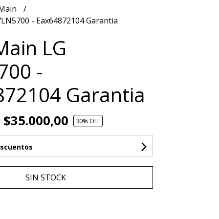
 Main
7LN5700 - Eax64872104 Garantia
Main LG
700 -
872104 Garantia
$35.000,00
30
% OFF
escuentos
SIN STOCK