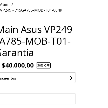
 Main
s VP249 - 715GA785-MOB-T01-004K
Main Asus VP249
GA785-MOB-T01-
arantia
$40.000,00
50
% OFF
escuentos