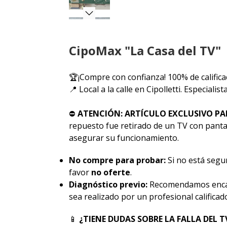
CipoMax "La Casa del TV"
🏆¡Compre con confianza! 100% de califica
📍 Local a la calle en Cipolletti. Especiali
⛔
ATENCIÓN: ARTÍCULO EXCLUSIVO PA
repuesto fue retirado de un TV con pantal
asegurar su funcionamiento.
No compre para probar:
Si no está segur
favor
no oferte
.
Diagnóstico previo:
Recomendamos encar
sea realizado por un profesional calificad
📱
¿TIENE DUDAS SOBRE LA FALLA DEL T