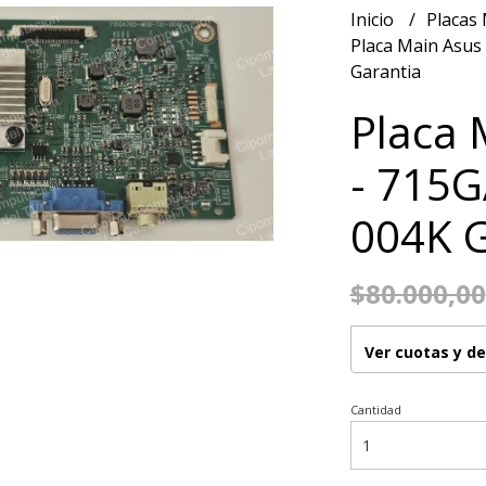
Inicio
Placas
Placa Main Asu
Garantia
Placa 
- 715
004K G
$80.000,00
Ver cuotas y d
Cantidad