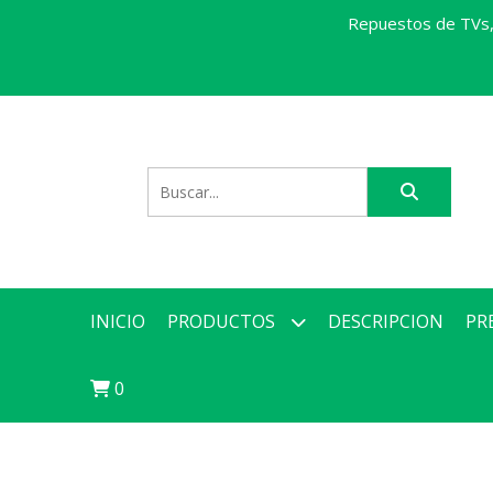
Repuestos de TVs, 
INICIO
PRODUCTOS
DESCRIPCION
PR
0