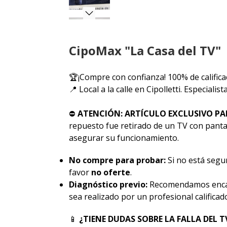
CipoMax "La Casa del TV"
🏆¡Compre con confianza! 100% de califica
📍 Local a la calle en Cipolletti. Especiali
⛔
ATENCIÓN: ARTÍCULO EXCLUSIVO PA
repuesto fue retirado de un TV con pantal
asegurar su funcionamiento.
No compre para probar:
Si no está segur
favor
no oferte
.
Diagnóstico previo:
Recomendamos encar
sea realizado por un profesional calificad
📱
¿TIENE DUDAS SOBRE LA FALLA DEL T