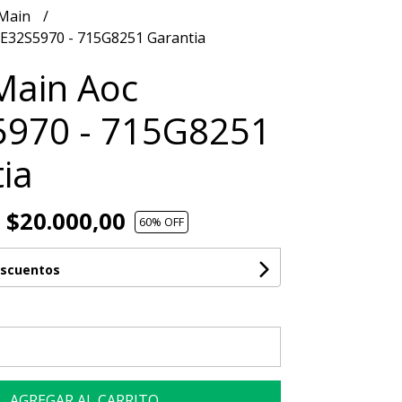
 Main
LE32S5970 - 715G8251 Garantia
Main Aoc
5970 - 715G8251
ia
$20.000,00
60
% OFF
escuentos
AGREGAR AL CARRITO