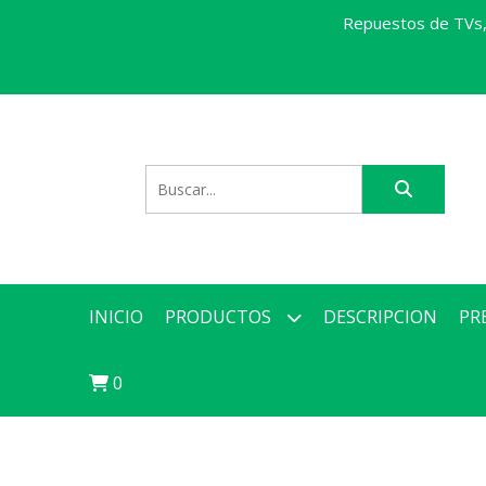
Repuestos de TVs, 
INICIO
PRODUCTOS
DESCRIPCION
PR
0