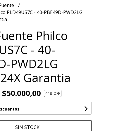
 Fuente
hilco PLD49US7C - 40-PBE49D-PWD2LG
tia
Fuente Philco
US7C - 40-
D-PWD2LG
24X Garantia
$50.000,00
44
% OFF
escuentos
SIN STOCK