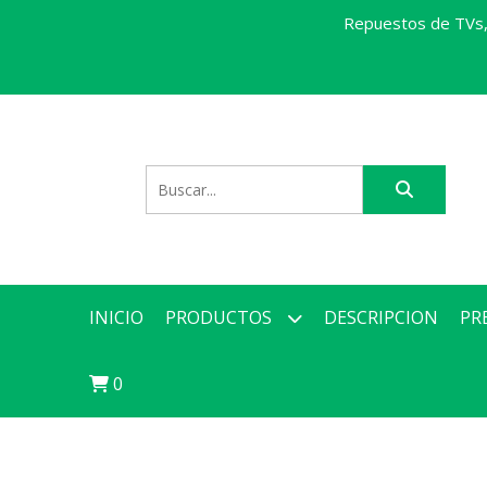
Repuestos de TVs, 
INICIO
PRODUCTOS
DESCRIPCION
PR
0