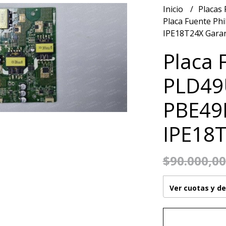
Inicio
Placas
Placa Fuente P
IPE18T24X Garan
Placa 
PLD49
PBE49
IPE18T
$90.000,00
Ver cuotas y d