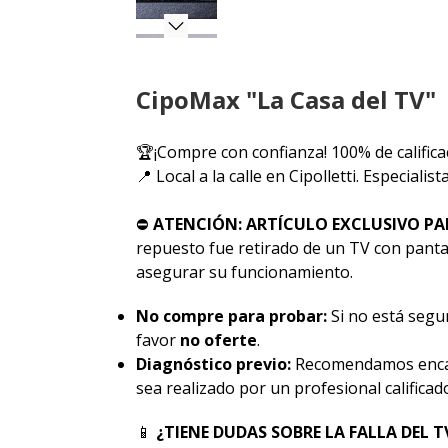
CipoMax "La Casa del TV"
🏆¡Compre con confianza! 100% de califica
📍 Local a la calle en Cipolletti. Especiali
⛔
ATENCIÓN: ARTÍCULO EXCLUSIVO PA
repuesto fue retirado de un TV con pantal
asegurar su funcionamiento.
No compre para probar:
Si no está segur
favor
no oferte
.
Diagnóstico previo:
Recomendamos encar
sea realizado por un profesional calificad
📱
¿TIENE DUDAS SOBRE LA FALLA DEL T