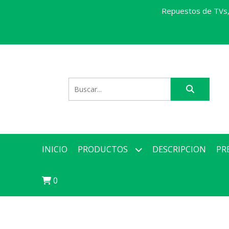
Repuestos de TVs, 
INICIO
PRODUCTOS
DESCRIPCION
PR
0