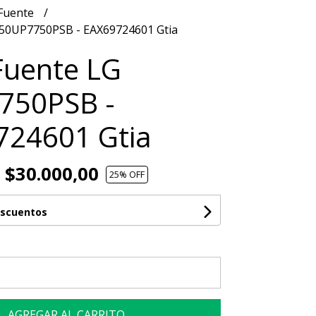
 Fuente
 50UP7750PSB - EAX69724601 Gtia
Fuente LG
750PSB -
724601 Gtia
$30.000,00
25
% OFF
escuentos
AGREGAR AL CARRITO