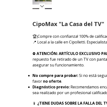
CipoMax "La Casa del TV"
🏆¡Compre con confianza! 100% de califica
📍 Local a la calle en Cipolletti. Especiali
⛔
ATENCIÓN: ARTÍCULO EXCLUSIVO PA
repuesto fue retirado de un TV con pantal
asegurar su funcionamiento.
No compre para probar:
Si no está segur
favor
no oferte
.
Diagnóstico previo:
Recomendamos encar
sea realizado por un profesional calificad
📱
¿TIENE DUDAS SOBRE LA FALLA DEL T