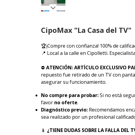
CipoMax "La Casa del TV"
🏆¡Compre con confianza! 100% de califica
📍 Local a la calle en Cipolletti. Especiali
⛔
ATENCIÓN: ARTÍCULO EXCLUSIVO PA
repuesto fue retirado de un TV con pantal
asegurar su funcionamiento.
No compre para probar:
Si no está segur
favor
no oferte
.
Diagnóstico previo:
Recomendamos encar
sea realizado por un profesional calificad
📱
¿TIENE DUDAS SOBRE LA FALLA DEL T