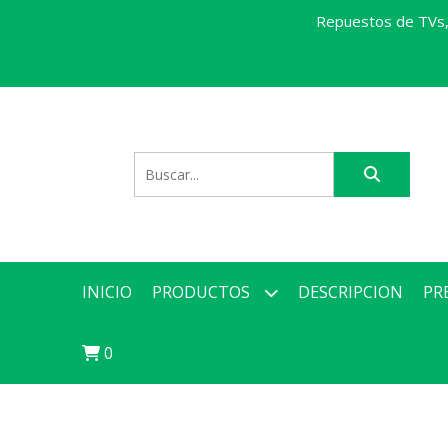
Repuestos de TVs, 
INICIO
PRODUCTOS
DESCRIPCION
PR
0