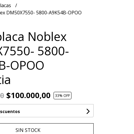
lacas
lex DM50X7550- 5800-A9K54B-OPOO
laca Noblex
7550- 5800-
B-OPOO
ia
$100.000,00
00
33
% OFF
escuentos
SIN STOCK