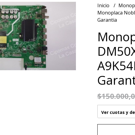
Inicio
Monop
Monoplaca Nob
Garantia
Monop
DM50X
A9K54
Garant
$150.000,
Ver cuotas y d