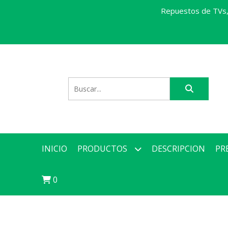
Repuestos de TVs, 
INICIO
PRODUCTOS
DESCRIPCION
PR
0