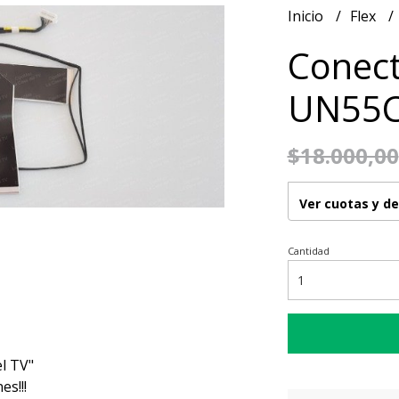
Inicio
Flex
Conec
UN55C
$18.000,00
Ver cuotas y d
Cantidad
l TV"
s!!!