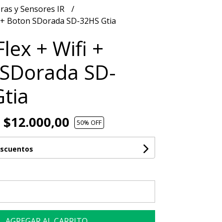
ras y Sensores IR
i + Boton SDorada SD-32HS Gtia
lex + Wifi +
 SDorada SD-
tia
$12.000,00
50
% OFF
escuentos
AGREGAR AL CARRITO