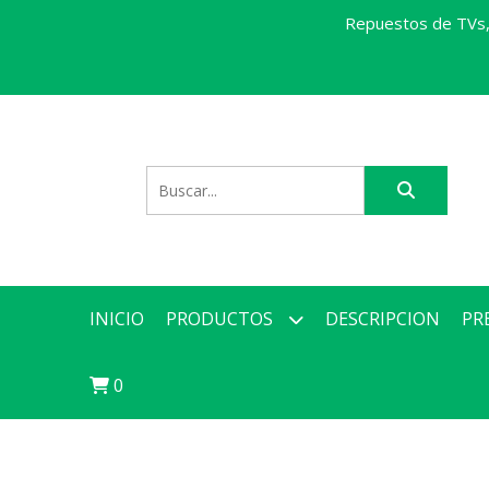
Repuestos de TVs, 
INICIO
PRODUCTOS
DESCRIPCION
PR
0