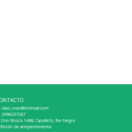
ONTACTO
daio_max@hotmail.com
2996237267
Don Bosco 1498, Cipolletti, Rio Negro
Botón de arrepentimiento