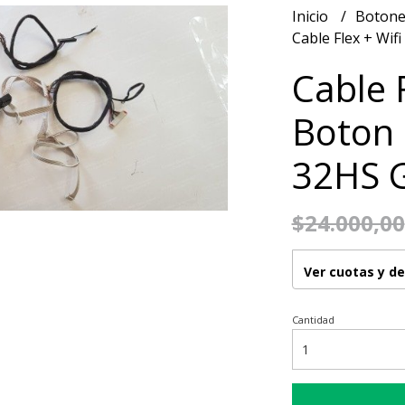
Inicio
Botone
Cable Flex + Wif
Cable F
Boton
32HS G
$24.000,00
Ver cuotas y d
Cantidad