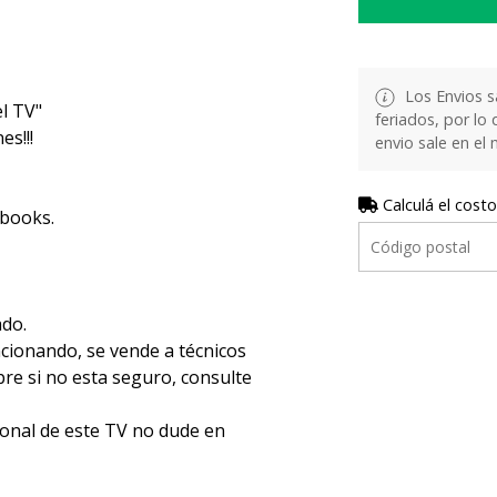
Los Envios s
l TV"
feriados, por lo 
s!!!
envio sale en el
Calculá el costo
ebooks.
ado.
ncionando, se vende a técnicos
e si no esta seguro, consulte
ional de este TV no dude en