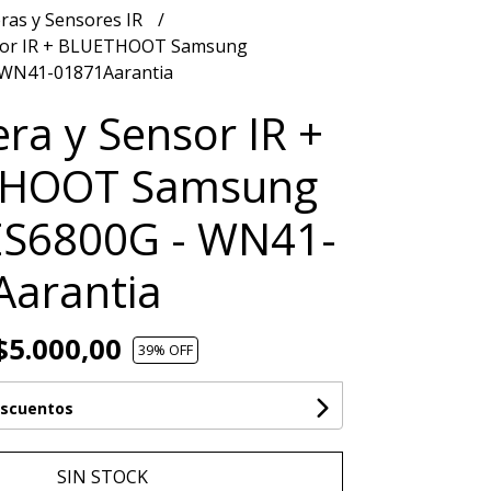
ras y Sensores IR
sor IR + BLUETHOOT Samsung
WN41-01871Aarantia
ra y Sensor IR +
HOOT Samsung
S6800G - WN41-
Aarantia
5.000,00
39
% OFF
escuentos
SIN STOCK