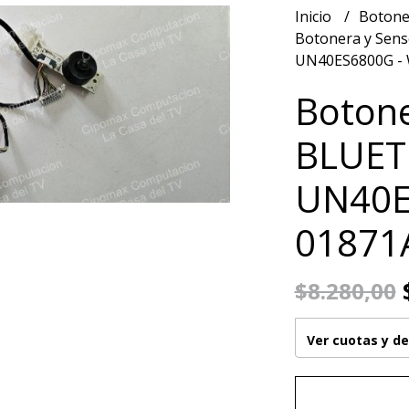
Inicio
Botone
Botonera y Sen
UN40ES6800G - 
Botone
BLUET
UN40E
01871
$
$8.280,00
Ver cuotas y d