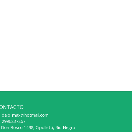
ONTACTO
daio_max@hotmail.com
2996237267
Don Bosco 1498, Cipolletti, Rio Negro