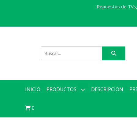
Repuestos de TVs, 
INICIO
PRODUCTOS
DESCRIPCION
PR
0