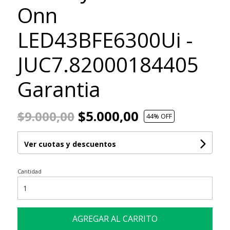
Onn
LED43BFE6300Ui -
JUC7.82000184405
Garantia
$5.000,00
$9.000,00
44
% OFF
Ver cuotas y descuentos
Cantidad
AGREGAR AL CARRITO