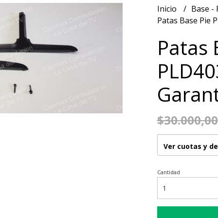
Inicio
Base - 
Patas Base Pie P
Patas 
PLD403
Garant
$30.000,00
Ver cuotas y d
Cantidad