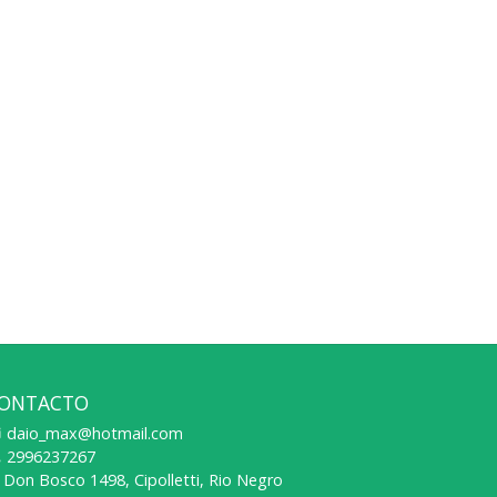
ONTACTO
daio_max@hotmail.com
2996237267
Don Bosco 1498, Cipolletti, Rio Negro