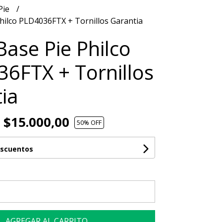
Pie
hilco PLD4036FTX + Tornillos Garantia
Base Pie Philco
6FTX + Tornillos
ia
$15.000,00
50
% OFF
escuentos
AGREGAR AL CARRITO