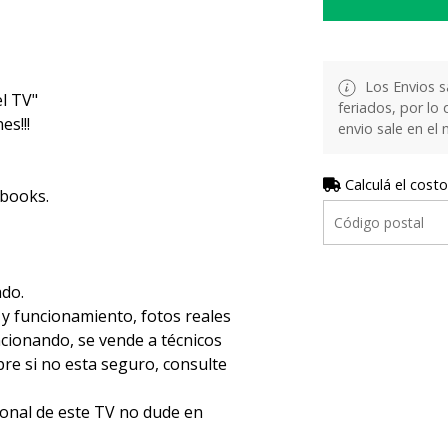
Los Envios s
l TV"
feriados, por lo 
s!!!
envio sale en el
Calculá el costo
ebooks.
ado.
 y funcionamiento, fotos reales
ncionando, se vende a técnicos
e si no esta seguro, consulte
ional de este TV no dude en