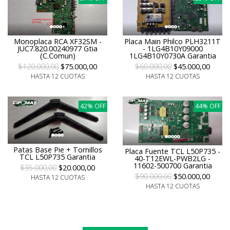
Monoplaca RCA XF32SM -
Placa Main Philco PLH3211T
JUC7.820.00240977 Gtia
- 1LG4B10Y09000
(C.Comun)
1LG4B10Y0730A Garantia
$120.000,00
$75.000,00
$60.000,00
$45.000,00
HASTA 12 CUOTAS
HASTA 12 CUOTAS
42% OFF
44% OFF
Patas Base Pie + Tornillos
Placa Fuente TCL L50P735 -
TCL L50P735 Garantia
40-T12EWL-PWB2LG -
11602-500700 Garantia
$35.000,00
$20.000,00
$90.000,00
$50.000,00
HASTA 12 CUOTAS
HASTA 12 CUOTAS