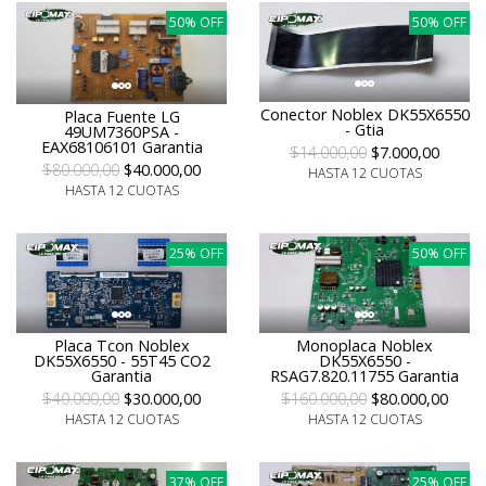
50% OFF
50% OFF
Conector Noblex DK55X6550
Placa Fuente LG
- Gtia
49UM7360PSA -
EAX68106101 Garantia
$14.000,00
$7.000,00
$80.000,00
$40.000,00
HASTA 12 CUOTAS
HASTA 12 CUOTAS
25% OFF
50% OFF
Placa Tcon Noblex
Monoplaca Noblex
DK55X6550 - 55T45 CO2
DK55X6550 -
Garantia
RSAG7.820.11755 Garantia
$40.000,00
$30.000,00
$160.000,00
$80.000,00
HASTA 12 CUOTAS
HASTA 12 CUOTAS
37% OFF
25% OFF